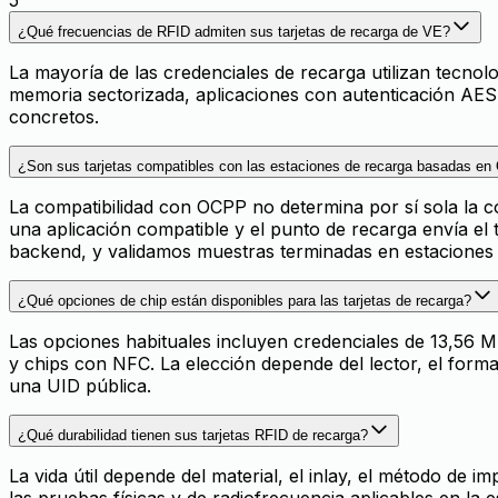
¿Qué frecuencias de RFID admiten sus tarjetas de recarga de VE?
La mayoría de las credenciales de recarga utilizan tecno
memoria sectorizada, aplicaciones con autenticación AE
concretos.
¿Son sus tarjetas compatibles con las estaciones de recarga basadas e
La compatibilidad con OCPP no determina por sí sola la co
una aplicación compatible y el punto de recarga envía el t
backend, y validamos muestras terminadas en estaciones 
¿Qué opciones de chip están disponibles para las tarjetas de recarga?
Las opciones habituales incluyen credenciales de 13,56 
y chips con NFC. La elección depende del lector, el formato
una UID pública.
¿Qué durabilidad tienen sus tarjetas RFID de recarga?
La vida útil depende del material, el inlay, el método de
las pruebas físicas y de radiofrecuencia aplicables en la e