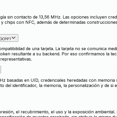
logía sin contacto de 13,56 MHz. Las opciones incluyen cr
S y chips con NFC, además de determinadas construcciones
n OCPP?
mpatibilidad de una tarjeta. La tarjeta no se comunica medi
oken resultante a su backend. Por eso confirmamos la tecnol
representativas.
MHz basadas en UID, credenciales heredadas con memoria s
 del identificador, la memoria, la personalización y de si e
 impresión, el recubrimiento, el uso y la exposición ambie
specificación de muestra aprobada, sin atribuir la misma dur