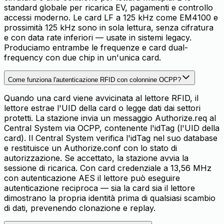
standard globale per ricarica EV, pagamenti e controllo
accessi moderno. Le card LF a 125 kHz come EM4100 e
prossimità 125 kHz sono in sola lettura, senza cifratura
e con data rate inferiori — usate in sistemi legacy.
Produciamo entrambe le frequenze e card dual-
frequency con due chip in un'unica card.
Come funziona l'autenticazione RFID con colonnine OCPP?
Quando una card viene avvicinata al lettore RFID, il
lettore estrae l'UID della card o legge dati dai settori
protetti. La stazione invia un messaggio Authorize.req al
Central System via OCPP, contenente l'idTag (l'UID della
card). Il Central System verifica l'idTag nel suo database
e restituisce un Authorize.conf con lo stato di
autorizzazione. Se accettato, la stazione avvia la
sessione di ricarica. Con card credenziale a 13,56 MHz
con autenticazione AES il lettore può eseguire
autenticazione reciproca — sia la card sia il lettore
dimostrano la propria identità prima di qualsiasi scambio
di dati, prevenendo clonazione e replay.