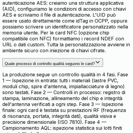
autenticazione AES: creiamo una struttura applicativa
(AID), configuriamo le condizioni di accesso con chiavi
AES e scriviamo il file di autenticazione. L'UID può
essere usato direttamente come idTag in OCPP, oppure
possiamo scrivere un identificatore personalizzato nella
memoria utente. Per le card NFC (opzione chip
compatibile con NFC) formattiamo i record NDEF con
URL o dati custom. Tutta la personalizzazione avviene in
ambiente sicuro con iniezione di chiavi cifrate.
Quale processo di controllo qualità seguono le card?
La produzione segue un controllo qualità in 4 fasi. Fase
1 — Ispezione in entrata: tutti i materiali (lastre PVC,
moduli chip, spire d'antenna, impiallacciature di legno)
sono testati. Fase 2 — Controlli in processo: registro di
stampa, laminazione, allineamento del chip e integrità
dell'antenna verificati a ogni step. Fase 3 — Ispezione
finale: ogni card è testata su prestazioni RF (frequenza
di risonanza, portata, integrità dati), qualità visiva e
precisione dimensionale (ISO 7810). Fase 4 —
Campionamento AQL: ispezione statistica sui lotti finiti