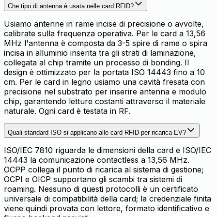
Che tipo di antenna è usata nelle card RFID?
Usiamo antenne in rame incise di precisione o avvolte,
calibrate sulla frequenza operativa. Per le card a 13,56
MHz l'antenna è composta da 3-5 spire di rame o spira
incisa in alluminio inserita tra gli strati di laminazione,
collegata al chip tramite un processo di bonding. Il
design è ottimizzato per la portata ISO 14443 fino a 10
cm. Per le card in legno usiamo una cavità fresata con
precisione nel substrato per inserire antenna e modulo
chip, garantendo letture costanti attraverso il materiale
naturale. Ogni card è testata in RF.
Quali standard ISO si applicano alle card RFID per ricarica EV?
ISO/IEC 7810 riguarda le dimensioni della card e ISO/IEC
14443 la comunicazione contactless a 13,56 MHz.
OCPP collega il punto di ricarica al sistema di gestione;
OCPI e OICP supportano gli scambi tra sistemi di
roaming. Nessuno di questi protocolli è un certificato
universale di compatibilità della card; la credenziale finita
viene quindi provata con lettore, formato identificativo e