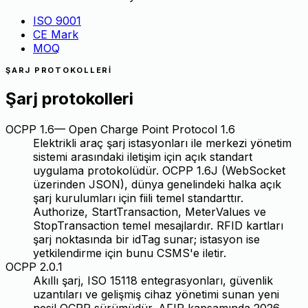
ISO 9001
CE Mark
MOQ
ŞARJ PROTOKOLLERI
Şarj protokolleri
OCPP 1.6
—
Open Charge Point Protocol 1.6
Elektrikli araç şarj istasyonları ile merkezi yönetim
sistemi arasındaki iletişim için açık standart
uygulama protokolüdür. OCPP 1.6J (WebSocket
üzerinden JSON), dünya genelindeki halka açık
şarj kurulumları için fiili temel standarttır.
Authorize, StartTransaction, MeterValues ve
StopTransaction temel mesajlardır. RFID kartları
şarj noktasında bir idTag sunar; istasyon ise
yetkilendirme için bunu CSMS'e iletir.
OCPP 2.0.1
Akıllı şarj, ISO 15118 entegrasyonları, güvenlik
uzantıları ve gelişmiş cihaz yönetimi sunan yeni
nesil OCPP sürümüdür. AFIR kapsamında 2026