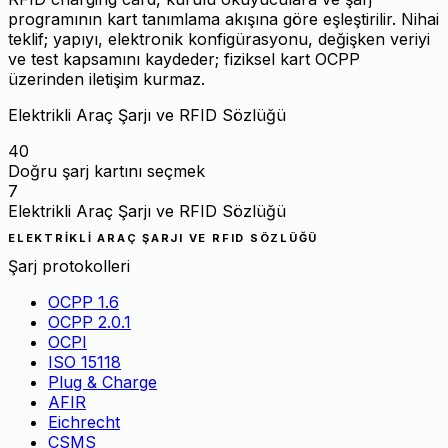
programının kart tanımlama akışına göre eşleştirilir. Nihai
teklif; yapıyı, elektronik konfigürasyonu, değişken veriyi
ve test kapsamını kaydeder; fiziksel kart OCPP
üzerinden iletişim kurmaz.
Elektrikli Araç Şarjı ve RFID Sözlüğü
40
Doğru şarj kartını seçmek
7
Elektrikli Araç Şarjı ve RFID Sözlüğü
ELEKTRIKLI ARAÇ ŞARJI VE RFID SÖZLÜĞÜ
Şarj protokolleri
OCPP 1.6
OCPP 2.0.1
OCPI
ISO 15118
Plug & Charge
AFIR
Eichrecht
CSMS