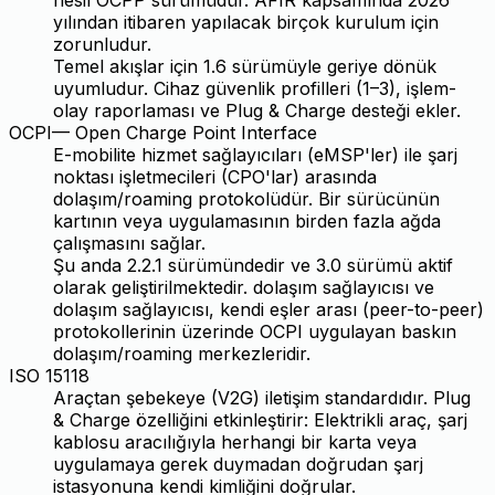
yılından itibaren yapılacak birçok kurulum için
zorunludur.
Temel akışlar için 1.6 sürümüyle geriye dönük
uyumludur. Cihaz güvenlik profilleri (1–3), işlem-
olay raporlaması ve Plug & Charge desteği ekler.
OCPI
—
Open Charge Point Interface
E-mobilite hizmet sağlayıcıları (eMSP'ler) ile şarj
noktası işletmecileri (CPO'lar) arasında
dolaşım/roaming protokolüdür. Bir sürücünün
kartının veya uygulamasının birden fazla ağda
çalışmasını sağlar.
Şu anda 2.2.1 sürümündedir ve 3.0 sürümü aktif
olarak geliştirilmektedir. dolaşım sağlayıcısı ve
dolaşım sağlayıcısı, kendi eşler arası (peer-to-peer)
protokollerinin üzerinde OCPI uygulayan baskın
dolaşım/roaming merkezleridir.
ISO 15118
Araçtan şebekeye (V2G) iletişim standardıdır. Plug
& Charge özelliğini etkinleştirir: Elektrikli araç, şarj
kablosu aracılığıyla herhangi bir karta veya
uygulamaya gerek duymadan doğrudan şarj
istasyonuna kendi kimliğini doğrular.