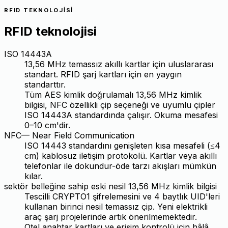
RFID TEKNOLOJISI
RFID teknolojisi
ISO 14443A
13,56 MHz temassız akıllı kartlar için uluslararası
standart. RFID şarj kartları için en yaygın
standarttır.
Tüm AES kimlik doğrulamalı 13,56 MHz kimlik
bilgisi, NFC özellikli çip seçeneği ve uyumlu çipler
ISO 14443A standardında çalışır. Okuma mesafesi
0–10 cm'dir.
NFC
—
Near Field Communication
ISO 14443 standardını genişleten kısa mesafeli (≤4
cm) kablosuz iletişim protokolü. Kartlar veya akıllı
telefonlar ile dokundur-öde tarzı akışları mümkün
kılar.
sektör belleğine sahip eski nesil 13,56 MHz kimlik bilgisi
Tescilli CRYPTO1 şifrelemesini ve 4 baytlık UID'leri
kullanan birinci nesil temassız çip. Yeni elektrikli
araç şarj projelerinde artık önerilmemektedir.
Otel anahtar kartları ve erişim kontrolü için hâlâ