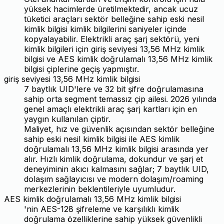
yüksek hacimlerde üretilmektedir, ancak ucuz
tüketici araçları sektör belleğine sahip eski nesil
kimlik bilgisi kimlik bilgilerini saniyeler içinde
kopyalayabilir. Elektrikli araç şarj sektörü, yeni
kimlik bilgileri için giriş seviyesi 13,56 MHz kimlik
bilgisi ve AES kimlik doğrulamalı 13,56 MHz kimlik
bilgisi çiplerine geçiş yapmıştır.
giriş seviyesi 13,56 MHz kimlik bilgisi
7 baytlık UID'lere ve 32 bit şifre doğrulamasına
sahip orta segment temassız çip ailesi. 2026 yılında
genel amaçlı elektrikli araç şarj kartları için en
yaygın kullanılan çiptir.
Maliyet, hız ve güvenlik açısından sektör belleğine
sahip eski nesil kimlik bilgisi ile AES kimlik
doğrulamalı 13,56 MHz kimlik bilgisi arasında yer
alır. Hızlı kimlik doğrulama, dokundur ve şarj et
deneyiminin akıcı kalmasını sağlar; 7 baytlık UID,
dolaşım sağlayıcısı ve modern dolaşım/roaming
merkezlerinin beklentileriyle uyumludur.
AES kimlik doğrulamalı 13,56 MHz kimlik bilgisi
'nin AES-128 şifreleme ve karşılıklı kimlik
doğrulama özelliklerine sahip yüksek güvenlikli