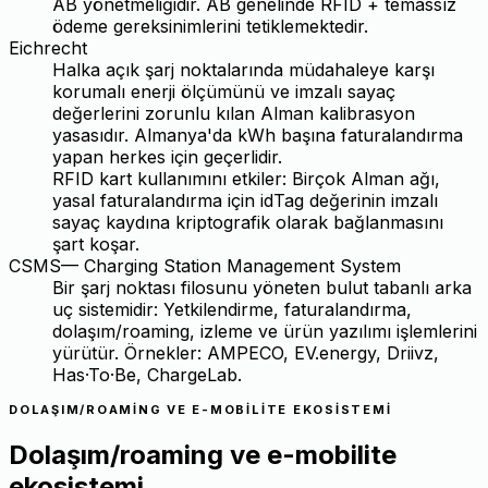
AB yönetmeliğidir. AB genelinde RFID + temassız
ödeme gereksinimlerini tetiklemektedir.
Eichrecht
Halka açık şarj noktalarında müdahaleye karşı
korumalı enerji ölçümünü ve imzalı sayaç
değerlerini zorunlu kılan Alman kalibrasyon
yasasıdır. Almanya'da kWh başına faturalandırma
yapan herkes için geçerlidir.
RFID kart kullanımını etkiler: Birçok Alman ağı,
yasal faturalandırma için idTag değerinin imzalı
sayaç kaydına kriptografik olarak bağlanmasını
şart koşar.
CSMS
—
Charging Station Management System
Bir şarj noktası filosunu yöneten bulut tabanlı arka
uç sistemidir: Yetkilendirme, faturalandırma,
dolaşım/roaming, izleme ve ürün yazılımı işlemlerini
yürütür. Örnekler: AMPECO, EV.energy, Driivz,
Has·To·Be, ChargeLab.
DOLAŞIM/ROAMING VE E-MOBILITE EKOSISTEMI
Dolaşım/roaming ve e-mobilite
ekosistemi