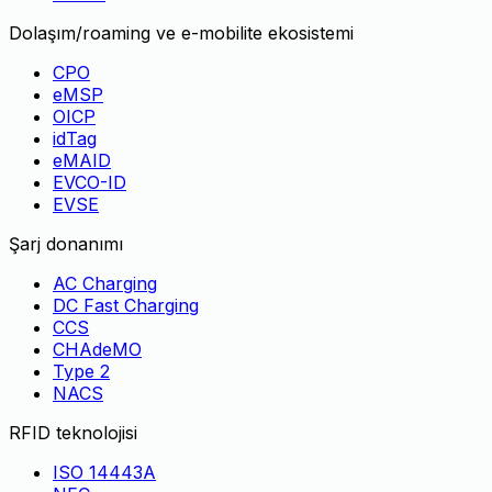
Dolaşım/roaming ve e-mobilite ekosistemi
CPO
eMSP
OICP
idTag
eMAID
EVCO-ID
EVSE
Şarj donanımı
AC Charging
DC Fast Charging
CCS
CHAdeMO
Type 2
NACS
RFID teknolojisi
ISO 14443A