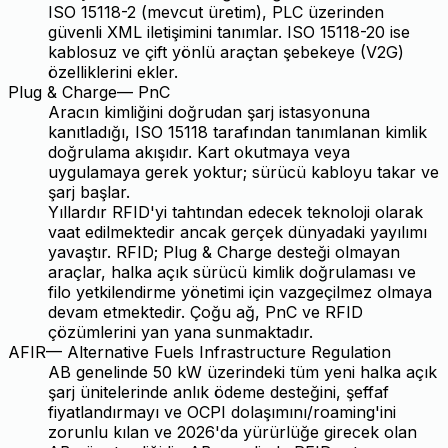
ISO 15118-2 (mevcut üretim), PLC üzerinden
güvenli XML iletişimini tanımlar. ISO 15118-20 ise
kablosuz ve çift yönlü araçtan şebekeye (V2G)
özelliklerini ekler.
Plug & Charge
—
PnC
Aracın kimliğini doğrudan şarj istasyonuna
kanıtladığı, ISO 15118 tarafından tanımlanan kimlik
doğrulama akışıdır. Kart okutmaya veya
uygulamaya gerek yoktur; sürücü kabloyu takar ve
şarj başlar.
Yıllardır RFID'yi tahtından edecek teknoloji olarak
vaat edilmektedir ancak gerçek dünyadaki yayılımı
yavaştır. RFID; Plug & Charge desteği olmayan
araçlar, halka açık sürücü kimlik doğrulaması ve
filo yetkilendirme yönetimi için vazgeçilmez olmaya
devam etmektedir. Çoğu ağ, PnC ve RFID
çözümlerini yan yana sunmaktadır.
AFIR
—
Alternative Fuels Infrastructure Regulation
AB genelinde 50 kW üzerindeki tüm yeni halka açık
şarj ünitelerinde anlık ödeme desteğini, şeffaf
fiyatlandırmayı ve OCPI dolaşımını/roaming'ini
zorunlu kılan ve 2026'da yürürlüğe girecek olan