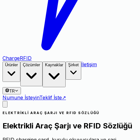
Charge
RFID
İletişim
Ürünler
Çözümler
Kaynaklar
Şirket
TR
Numune İsteyin
Teklif İste
↗
ELEKTRIKLI ARAÇ ŞARJI VE RFID SÖZLÜĞÜ
Elektrikli Araç Şarjı ve RFID Sözlüğü
RFID charging card, kurulu okuyuculara ve şarj