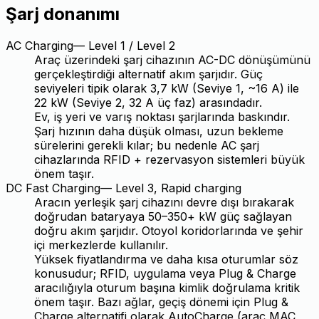
Şarj donanımı
AC Charging
—
Level 1 / Level 2
Araç üzerindeki şarj cihazının AC-DC dönüşümünü
gerçekleştirdiği alternatif akım şarjıdır. Güç
seviyeleri tipik olarak 3,7 kW (Seviye 1, ~16 A) ile
22 kW (Seviye 2, 32 A üç faz) arasındadır.
Ev, iş yeri ve varış noktası şarjlarında baskındır.
Şarj hızının daha düşük olması, uzun bekleme
sürelerini gerekli kılar; bu nedenle AC şarj
cihazlarında RFID + rezervasyon sistemleri büyük
önem taşır.
DC Fast Charging
—
Level 3, Rapid charging
Aracın yerleşik şarj cihazını devre dışı bırakarak
doğrudan bataryaya 50–350+ kW güç sağlayan
doğru akım şarjıdır. Otoyol koridorlarında ve şehir
içi merkezlerde kullanılır.
Yüksek fiyatlandırma ve daha kısa oturumlar söz
konusudur; RFID, uygulama veya Plug & Charge
aracılığıyla oturum başına kimlik doğrulama kritik
önem taşır. Bazı ağlar, geçiş dönemi için Plug &
Charge alternatifi olarak AutoCharge (araç MAC