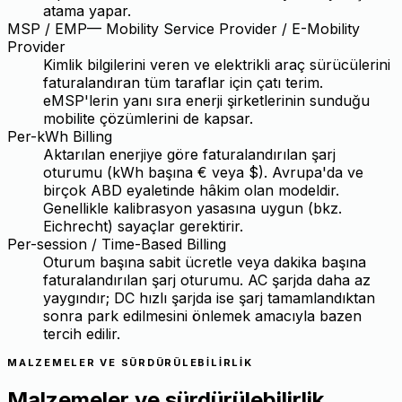
atama yapar.
MSP / EMP
—
Mobility Service Provider / E-Mobility
Provider
Kimlik bilgilerini veren ve elektrikli araç sürücülerini
faturalandıran tüm taraflar için çatı terim.
eMSP'lerin yanı sıra enerji şirketlerinin sunduğu
mobilite çözümlerini de kapsar.
Per-kWh Billing
Aktarılan enerjiye göre faturalandırılan şarj
oturumu (kWh başına € veya $). Avrupa'da ve
birçok ABD eyaletinde hâkim olan modeldir.
Genellikle kalibrasyon yasasına uygun (bkz.
Eichrecht) sayaçlar gerektirir.
Per-session / Time-Based Billing
Oturum başına sabit ücretle veya dakika başına
faturalandırılan şarj oturumu. AC şarjda daha az
yaygındır; DC hızlı şarjda ise şarj tamamlandıktan
sonra park edilmesini önlemek amacıyla bazen
tercih edilir.
MALZEMELER VE SÜRDÜRÜLEBILIRLIK
Malzemeler ve sürdürülebilirlik