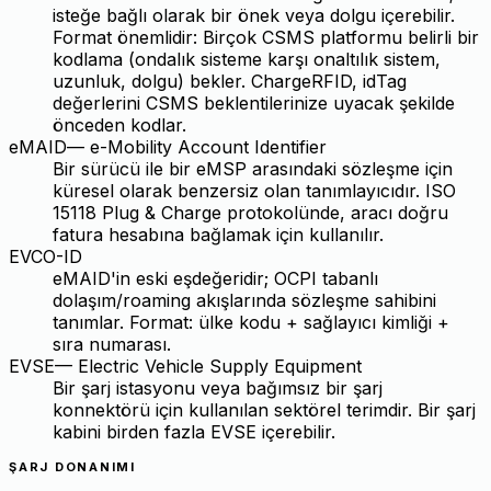
isteğe bağlı olarak bir önek veya dolgu içerebilir.
Format önemlidir: Birçok CSMS platformu belirli bir
kodlama (ondalık sisteme karşı onaltılık sistem,
uzunluk, dolgu) bekler. ChargeRFID, idTag
değerlerini CSMS beklentilerinize uyacak şekilde
önceden kodlar.
eMAID
—
e-Mobility Account Identifier
Bir sürücü ile bir eMSP arasındaki sözleşme için
küresel olarak benzersiz olan tanımlayıcıdır. ISO
15118 Plug & Charge protokolünde, aracı doğru
fatura hesabına bağlamak için kullanılır.
EVCO-ID
eMAID'in eski eşdeğeridir; OCPI tabanlı
dolaşım/roaming akışlarında sözleşme sahibini
tanımlar. Format: ülke kodu + sağlayıcı kimliği +
sıra numarası.
EVSE
—
Electric Vehicle Supply Equipment
Bir şarj istasyonu veya bağımsız bir şarj
konnektörü için kullanılan sektörel terimdir. Bir şarj
kabini birden fazla EVSE içerebilir.
ŞARJ DONANIMI