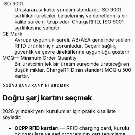
ISO 9001
Uluslararası kalite yönetim standardı. ISO 9001
sertifikalı üreticiler belgelenmiş ve denetlenmiş bir
kalite sürecini takip eder. ChargeRFID, ISO 9001
sertifikasına sahiptir.
CE Mark
Avrupa uygunluk işareti. AB/AEA genelinde satılan
RFID ürünleri için zorunludur. Geçerli sağlık,
güvenlik ve çevre direktiflerine uygunluğu gösterir.
MOQ
—
Minimum Order Quantity
Bir üreticinin tek bir üretim sürecinde üreteceği en
düşük miktar. ChargeRFID'nin standart MOQ'u 500
karttır.
DOĞRU ŞARJ KARTINI SEÇMEK
Doğru şarj kartını seçmek
2026 yılındaki yeni kurulumlar için pratik kısa liste
şöyledir:
OCPP RFID kartları
— RFID charging card, kurulu
okuyuculara ve şarj programının kart tanımlama