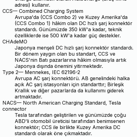
adresi) kullanır.
CCS
—
Combined Charging System
Avrupa'da (CCS Combo 2) ve Kuzey Amerika'da
(CCS Combo 1) hâkim olan DC hızlı şarj konnektör
standardı. Günümüzde 350 kW'a kadar, teknik
özelliklerde ise 500 kW'a kadar güç destekler.
CHAdeMO
Japonya menşeli DC hızlı şarj konnektör standardı.
Bir dönem yaygın olan bu standart, CCS ve
NACS'nin Batı pazarlarına hâkim olmasıyla artık
Japonya dışında önemini yitirmektedir.
Type 2
—
Mennekes, IEC 62196-2
Avrupa AC şarj konnektörü. AB genelindeki halka
açık AC şarj istasyonları için standarttır; Birleşik
Krallık ve diğer pazarlarda da kullanımı giderek
artmaktadır.
NACS
—
North American Charging Standard, Tesla
connector
Tesla tarafından geliştirilen ve günümüzde çoğu
ABD'li otomobil üreticisi tarafından benimsenen
konnektör; CCS ile birlikte Kuzey Amerika DC
standardı olarak öne çıkmaktadır.