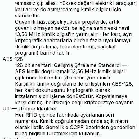
temassız çip ailesi. Yüksek değerli elektrikli araç şarj
kartları ve dolaşım/roaming kimlik bilgileri için
standarttır.
Güvenlik hassasiyeti yüksek projelerde, artık
güvenli olmayan sektör belleğine sahip eski nesil
13,56 MHz kimlik bilgisi'in yerini alır. Her kart, ayrı
kriptografik anahtarlarla birden fazla uygulamayı
(kimlik doğrulama, faturalandırma, sadakat
programı) barındırabilir.
AES-128
128 bit anahtarlı Gelişmiş Şifreleme Standardı —
AES kimlik doğrulamalı 13,56 MHz kimlik bilgisi
çiplerinde kullanılan şifreleme yöntemidir.
Karşılıklı kimlik doğrulama ile birleştirilen AES-128,
her kart dokunuşunu kriptografik olarak
imzalanmış bir işleme dönüştürür. Kopyalamaya
karşı direnç, belirsizliğe değil kriptografiye dayanır.
UID
—
Unique Identifier
Her RFID çipinde fabrikada ayarlanan seri
numarası. Kimlik doğrulamadan önce açık metin
olarak iletilir. Genellikle OCPP üzerinden gönderilen
idTag bilgisini türetmek için kullanılır.