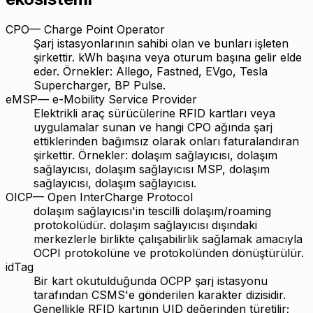
CPO
—
Charge Point Operator
Şarj istasyonlarının sahibi olan ve bunları işleten
şirkettir. kWh başına veya oturum başına gelir elde
eder. Örnekler: Allego, Fastned, EVgo, Tesla
Supercharger, BP Pulse.
eMSP
—
e-Mobility Service Provider
Elektrikli araç sürücülerine RFID kartları veya
uygulamalar sunan ve hangi CPO ağında şarj
ettiklerinden bağımsız olarak onları faturalandıran
şirkettir. Örnekler: dolaşım sağlayıcısı, dolaşım
sağlayıcısı, dolaşım sağlayıcısı MSP, dolaşım
sağlayıcısı, dolaşım sağlayıcısı.
OICP
—
Open InterCharge Protocol
dolaşım sağlayıcısı'in tescilli dolaşım/roaming
protokolüdür. dolaşım sağlayıcısı dışındaki
merkezlerle birlikte çalışabilirlik sağlamak amacıyla
OCPI protokolüne ve protokolünden dönüştürülür.
idTag
Bir kart okutulduğunda OCPP şarj istasyonu
tarafından CSMS'e gönderilen karakter dizisidir.
Genellikle RFID kartının UID değerinden türetilir;