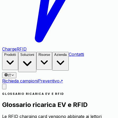
Charge
RFID
Contatti
Prodotti
Soluzioni
Risorse
Azienda
IT
Richieda campioni
Preventivo
↗
GLOSSARIO RICARICA EV E RFID
Glossario ricarica EV e RFID
Le RFID charging card vengono abbinate ai lettori