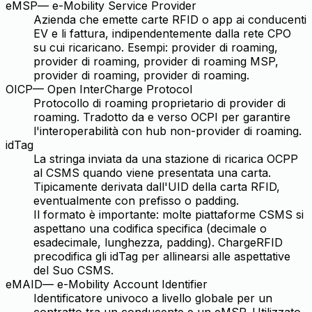
eMSP
—
e-Mobility Service Provider
Azienda che emette carte RFID o app ai conducenti
EV e li fattura, indipendentemente dalla rete CPO
su cui ricaricano. Esempi: provider di roaming,
provider di roaming, provider di roaming MSP,
provider di roaming, provider di roaming.
OICP
—
Open InterCharge Protocol
Protocollo di roaming proprietario di provider di
roaming. Tradotto da e verso OCPI per garantire
l'interoperabilità con hub non-provider di roaming.
idTag
La stringa inviata da una stazione di ricarica OCPP
al CSMS quando viene presentata una carta.
Tipicamente derivata dall'UID della carta RFID,
eventualmente con prefisso o padding.
Il formato è importante: molte piattaforme CSMS si
aspettano una codifica specifica (decimale o
esadecimale, lunghezza, padding). ChargeRFID
precodifica gli idTag per allinearsi alle aspettative
del Suo CSMS.
eMAID
—
e-Mobility Account Identifier
Identificatore univoco a livello globale per un