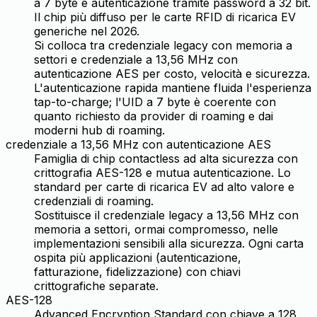
a 7 byte e autenticazione tramite password a 32 bit.
Il chip più diffuso per le carte RFID di ricarica EV
generiche nel 2026.
Si colloca tra credenziale legacy con memoria a
settori e credenziale a 13,56 MHz con
autenticazione AES per costo, velocità e sicurezza.
L'autenticazione rapida mantiene fluida l'esperienza
tap-to-charge; l'UID a 7 byte è coerente con
quanto richiesto da provider di roaming e dai
moderni hub di roaming.
credenziale a 13,56 MHz con autenticazione AES
Famiglia di chip contactless ad alta sicurezza con
crittografia AES-128 e mutua autenticazione. Lo
standard per carte di ricarica EV ad alto valore e
credenziali di roaming.
Sostituisce il credenziale legacy a 13,56 MHz con
memoria a settori, ormai compromesso, nelle
implementazioni sensibili alla sicurezza. Ogni carta
ospita più applicazioni (autenticazione,
fatturazione, fidelizzazione) con chiavi
crittografiche separate.
AES-128
Advanced Encryption Standard con chiave a 128