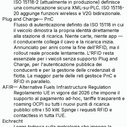
ISO 15118-2 (attualmente in produzione) definisce
una comunicazione sicura XML-su-PLC. ISO 15118-
20 aggiunge funzioni wireless e V2G bidirezionale.
Plug and Charge
—
PnC
Flusso di autenticazione definito da ISO 15118 in cui
il veicolo dimostra la propria identità direttamente
alla stazione di ricarica. Niente carte, niente app —
il conducente collega il cavo e la ricarica inizia.
Annunciato per anni come la fine dell'RFID, ma il
rollout reale procede lentamente. L'RFID resta
essenziale per i veicoli senza supporto Plug and
Charge, per l'autenticazione pubblica dei
conducenti e per la gestione delle credenziali di
flotta. La maggior parte delle reti gestisce PnC e
RFID in parallelo.
AFIR
—
Alternative Fuels Infrastructure Regulation
Regolamento UE in vigore dal 2026 che impone il
supporto al pagamento ad-hoc, tariffe trasparenti e
roaming OCPI su tutti i nuovi punti di ricarica
pubblici oltre i 50 kW. Spinge i requisiti RFID e
contactless in tutta l'UE.
Eichrecht
Legge tedesca sulla metrologia che impone la