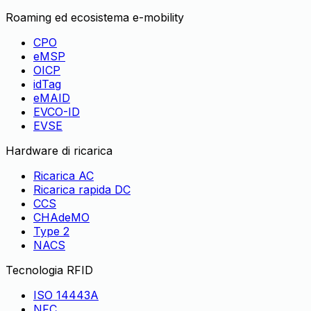
Roaming ed ecosistema e-mobility
CPO
eMSP
OICP
idTag
eMAID
EVCO-ID
EVSE
Hardware di ricarica
Ricarica AC
Ricarica rapida DC
CCS
CHAdeMO
Type 2
NACS
Tecnologia RFID
ISO 14443A
NFC