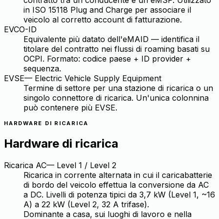
contratto tra un conducente e un eMSP. Utilizzato
in ISO 15118 Plug and Charge per associare il
veicolo al corretto account di fatturazione.
EVCO-ID
Equivalente più datato dell'eMAID — identifica il
titolare del contratto nei flussi di roaming basati su
OCPI. Formato: codice paese + ID provider +
sequenza.
EVSE
—
Electric Vehicle Supply Equipment
Termine di settore per una stazione di ricarica o un
singolo connettore di ricarica. Un'unica colonnina
può contenere più EVSE.
HARDWARE DI RICARICA
Hardware di ricarica
Ricarica AC
—
Level 1 / Level 2
Ricarica in corrente alternata in cui il caricabatterie
di bordo del veicolo effettua la conversione da AC
a DC. Livelli di potenza tipici da 3,7 kW (Level 1, ~16
A) a 22 kW (Level 2, 32 A trifase).
Dominante a casa, sui luoghi di lavoro e nella