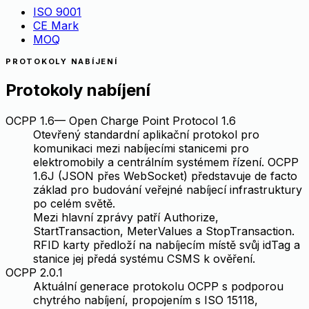
ISO 9001
CE Mark
MOQ
PROTOKOLY NABÍJENÍ
Protokoly nabíjení
OCPP 1.6
—
Open Charge Point Protocol 1.6
Otevřený standardní aplikační protokol pro
komunikaci mezi nabíjecími stanicemi pro
elektromobily a centrálním systémem řízení. OCPP
1.6J (JSON přes WebSocket) představuje de facto
základ pro budování veřejné nabíjecí infrastruktury
po celém světě.
Mezi hlavní zprávy patří Authorize,
StartTransaction, MeterValues a StopTransaction.
RFID karty předloží na nabíjecím místě svůj idTag a
stanice jej předá systému CSMS k ověření.
OCPP 2.0.1
Aktuální generace protokolu OCPP s podporou
chytrého nabíjení, propojením s ISO 15118,