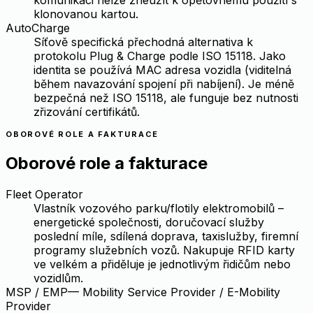
komunikaci nelze zneužít k opětovnému použití s
klonovanou kartou.
AutoCharge
Síťově specifická přechodná alternativa k
protokolu Plug & Charge podle ISO 15118. Jako
identita se používá MAC adresa vozidla (viditelná
během navazování spojení při nabíjení). Je méně
bezpečná než ISO 15118, ale funguje bez nutnosti
zřizování certifikátů.
OBOROVÉ ROLE A FAKTURACE
Oborové role a fakturace
Fleet Operator
Vlastník vozového parku/flotily elektromobilů –
energetické společnosti, doručovací služby
poslední míle, sdílená doprava, taxislužby, firemní
programy služebních vozů. Nakupuje RFID karty
ve velkém a přiděluje je jednotlivým řidičům nebo
vozidlům.
MSP / EMP
—
Mobility Service Provider / E-Mobility
Provider