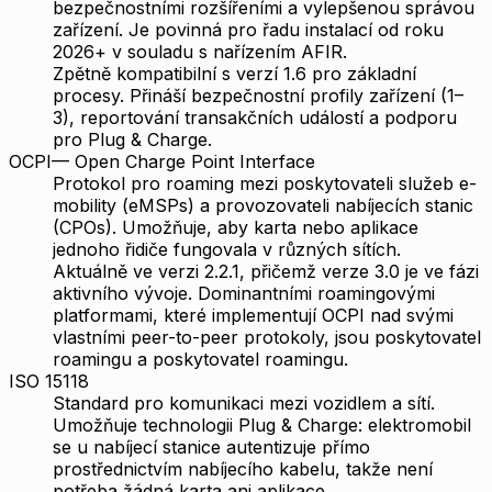
bezpečnostními rozšířeními a vylepšenou správou
zařízení. Je povinná pro řadu instalací od roku
2026+ v souladu s nařízením AFIR.
Zpětně kompatibilní s verzí 1.6 pro základní
procesy. Přináší bezpečnostní profily zařízení (1–
3), reportování transakčních událostí a podporu
pro Plug & Charge.
OCPI
—
Open Charge Point Interface
Protokol pro roaming mezi poskytovateli služeb e-
mobility (eMSPs) a provozovateli nabíjecích stanic
(CPOs). Umožňuje, aby karta nebo aplikace
jednoho řidiče fungovala v různých sítích.
Aktuálně ve verzi 2.2.1, přičemž verze 3.0 je ve fázi
aktivního vývoje. Dominantními roamingovými
platformami, které implementují OCPI nad svými
vlastními peer-to-peer protokoly, jsou poskytovatel
roamingu a poskytovatel roamingu.
ISO 15118
Standard pro komunikaci mezi vozidlem a sítí.
Umožňuje technologii Plug & Charge: elektromobil
se u nabíjecí stanice autentizuje přímo
prostřednictvím nabíjecího kabelu, takže není
potřeba žádná karta ani aplikace.