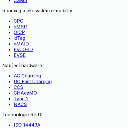
CSMS
Roaming a ekosystém e-mobility
CPO
eMSP
OICP
idTag
eMAID
EVCO-ID
EVSE
Nabíjecí hardware
AC Charging
DC Fast Charging
CCS
CHAdeMO
Type 2
NACS
Technologie RFID
ISO 14443A