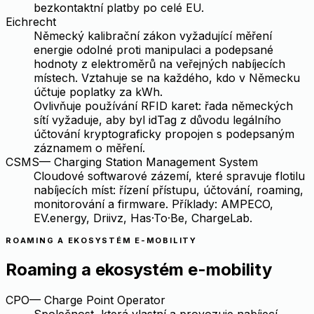
bezkontaktní platby po celé EU.
Eichrecht
Německý kalibrační zákon vyžadující měření
energie odolné proti manipulaci a podepsané
hodnoty z elektroměrů na veřejných nabíjecích
místech. Vztahuje se na každého, kdo v Německu
účtuje poplatky za kWh.
Ovlivňuje používání RFID karet: řada německých
sítí vyžaduje, aby byl idTag z důvodu legálního
účtování kryptograficky propojen s podepsaným
záznamem o měření.
CSMS
—
Charging Station Management System
Cloudové softwarové zázemí, které spravuje flotilu
nabíjecích míst: řízení přístupu, účtování, roaming,
monitorování a firmware. Příklady: AMPECO,
EV.energy, Driivz, Has·To·Be, ChargeLab.
ROAMING A EKOSYSTÉM E-MOBILITY
Roaming a ekosystém e-mobility
CPO
—
Charge Point Operator