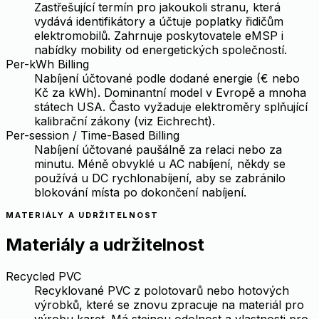
Zastřešující termín pro jakoukoli stranu, která
vydává identifikátory a účtuje poplatky řidičům
elektromobilů. Zahrnuje poskytovatele eMSP i
nabídky mobility od energetických společností.
Per-kWh Billing
Nabíjení účtované podle dodané energie (€ nebo
Kč za kWh). Dominantní model v Evropě a mnoha
státech USA. Často vyžaduje elektroměry splňující
kalibrační zákony (viz Eichrecht).
Per-session / Time-Based Billing
Nabíjení účtované paušálně za relaci nebo za
minutu. Méně obvyklé u AC nabíjení, někdy se
používá u DC rychlonabíjení, aby se zabránilo
blokování místa po dokončení nabíjení.
MATERIÁLY A UDRŽITELNOST
Materiály a udržitelnost
Recycled PVC
Recyklované PVC z polotovarů nebo hotových
výrobků, které se znovu zpracuje na materiál pro
výrobu karet. Má stejnou odolnost a vlastnosti pro