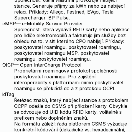
Společnost, která vlastní a provozuje nabíjecí
stanice. Generuje příjmy za kWh nebo za nabíjecí
relaci. Příklady: Allego, Fastned, EVgo, Tesla
Supercharger, BP Pulse.
eMSP
—
e-Mobility Service Provider
Společnost, která vydává RFID karty nebo aplikace
pro řidiče elektromobilů a fakturuje jim služby bez
ohledu na to, v síti kterého CPO nabíjejí. Příklady:
poskytovatel roamingu, poskytovatel roamingu,
poskytovatel roamingu MSP, poskytovatel
roamingu, poskytovatel roamingu.
OICP
—
Open InterCharge Protocol
Proprietární roamingový protokol společnosti
poskytovatel roamingu. Pro zajištění
interoperability s platformami mimo poskytovatel
roamingu se překládá do a z protokolu OCPI.
idTag
Řetězec znaků, který nabíjecí stanice s protokolem
OCPP odešle do CSMS při přiložení karty. Obvykle
se odvozuje od UID kódu RFID karty, volitelně s
prefixem nebo doplněním znaků.
Na formátu záleží: řada platforem CSMS vyžaduje
konkrétní kódování (dekadické vs. hexadecimální,