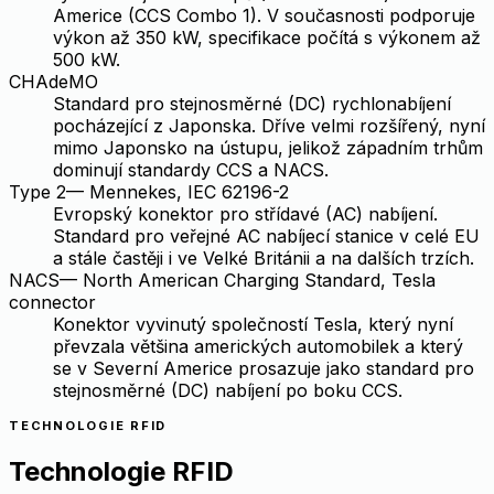
Americe (CCS Combo 1). V současnosti podporuje
výkon až 350 kW, specifikace počítá s výkonem až
500 kW.
CHAdeMO
Standard pro stejnosměrné (DC) rychlonabíjení
pocházející z Japonska. Dříve velmi rozšířený, nyní
mimo Japonsko na ústupu, jelikož západním trhům
dominují standardy CCS a NACS.
Type 2
—
Mennekes, IEC 62196-2
Evropský konektor pro střídavé (AC) nabíjení.
Standard pro veřejné AC nabíjecí stanice v celé EU
a stále častěji i ve Velké Británii a na dalších trzích.
NACS
—
North American Charging Standard, Tesla
connector
Konektor vyvinutý společností Tesla, který nyní
převzala většina amerických automobilek a který
se v Severní Americe prosazuje jako standard pro
stejnosměrné (DC) nabíjení po boku CCS.
TECHNOLOGIE RFID
Technologie RFID