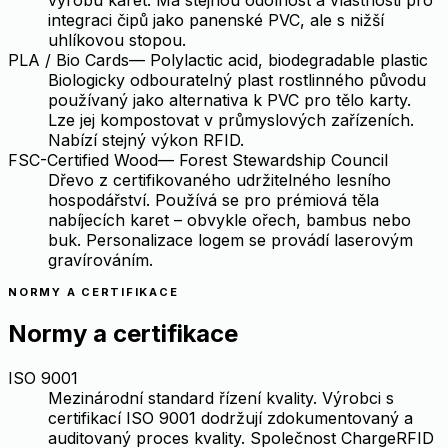
integraci čipů jako panenské PVC, ale s nižší
uhlíkovou stopou.
PLA / Bio Cards
—
Polylactic acid, biodegradable plastic
Biologicky odbouratelný plast rostlinného původu
používaný jako alternativa k PVC pro tělo karty.
Lze jej kompostovat v průmyslových zařízeních.
Nabízí stejný výkon RFID.
FSC-Certified Wood
—
Forest Stewardship Council
Dřevo z certifikovaného udržitelného lesního
hospodářství. Používá se pro prémiová těla
nabíjecích karet – obvykle ořech, bambus nebo
buk. Personalizace logem se provádí laserovým
gravírováním.
NORMY A CERTIFIKACE
Normy a certifikace
ISO 9001
Mezinárodní standard řízení kvality. Výrobci s
certifikací ISO 9001 dodržují zdokumentovaný a
auditovaný proces kvality. Společnost ChargeRFID