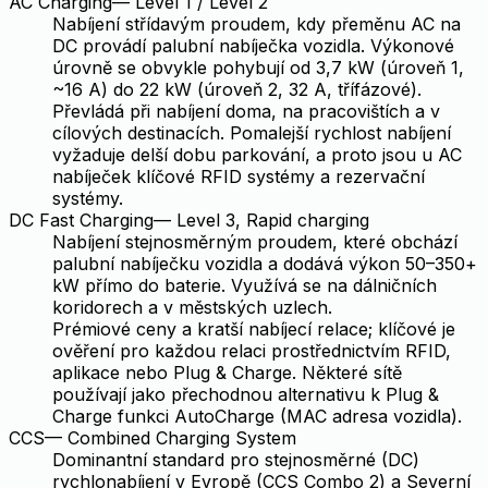
AC Charging
—
Level 1 / Level 2
Nabíjení střídavým proudem, kdy přeměnu AC na
DC provádí palubní nabíječka vozidla. Výkonové
úrovně se obvykle pohybují od 3,7 kW (úroveň 1,
~16 A) do 22 kW (úroveň 2, 32 A, třífázové).
Převládá při nabíjení doma, na pracovištích a v
cílových destinacích. Pomalejší rychlost nabíjení
vyžaduje delší dobu parkování, a proto jsou u AC
nabíječek klíčové RFID systémy a rezervační
systémy.
DC Fast Charging
—
Level 3, Rapid charging
Nabíjení stejnosměrným proudem, které obchází
palubní nabíječku vozidla a dodává výkon 50–350+
kW přímo do baterie. Využívá se na dálničních
koridorech a v městských uzlech.
Prémiové ceny a kratší nabíjecí relace; klíčové je
ověření pro každou relaci prostřednictvím RFID,
aplikace nebo Plug & Charge. Některé sítě
používají jako přechodnou alternativu k Plug &
Charge funkci AutoCharge (MAC adresa vozidla).
CCS
—
Combined Charging System
Dominantní standard pro stejnosměrné (DC)
rychlonabíjení v Evropě (CCS Combo 2) a Severní