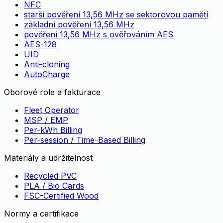
NFC
starší pověření 13,56 MHz se sektorovou pamětí
základní pověření 13,56 MHz
pověření 13,56 MHz s ověřováním AES
AES-128
UID
Anti-cloning
AutoCharge
Oborové role a fakturace
Fleet Operator
MSP / EMP
Per-kWh Billing
Per-session / Time-Based Billing
Materiály a udržitelnost
Recycled PVC
PLA / Bio Cards
FSC-Certified Wood
Normy a certifikace