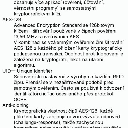
obsahuje více aplikací (ověření, účtování,
věrnostní programy) se samostatnými
kryptografickými klíči.
AES-128
Advanced Encryption Standard se 128bitovým
klíčem – šifrování používané v čipech pověření
13,56 MHz s ověřováním AES.
V kombinaci se vzájemným ověřením činí šifrování
AES-128 z každého přiložení karty kryptograficky
podepsanou transakci. Odolnost proti klonování je
založena na kryptografii, nikoli na utajení
algoritmu.
UID
—
Unique Identifier
Sériové číslo nastavené z výroby na každém RFID
čipu. Přenáší se v nezašifrované podobě před
samotným ověřením. Často se používá k odvození
identifikátoru idTag odesílaného přes protokol
OCPP.
Anti-cloning
Kryptografická vlastnost čipů AES-128: každé
přiložení karty zahrnuje novou výzvu a odpověď
(challenge-response), takže zachycenou