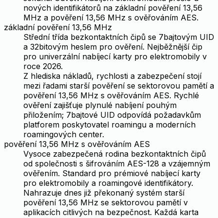
nových identifikátorů na základní pověření 13,56
MHz a pověření 13,56 MHz s ověřováním AES.
základní pověření 13,56 MHz
Střední třída bezkontaktních čipů se 7bajtovým UID
a 32bitovým heslem pro ověření. Nejběžnější čip
pro univerzální nabíjecí karty pro elektromobily v
roce 2026.
Z hlediska nákladů, rychlosti a zabezpečení stojí
mezi řadami starší pověření se sektorovou pamětí a
pověření 13,56 MHz s ověřováním AES. Rychlé
ověření zajišťuje plynulé nabíjení pouhým
přiložením; 7bajtové UID odpovídá požadavkům
platforem poskytovatel roamingu a moderních
roamingových center.
pověření 13,56 MHz s ověřováním AES
Vysoce zabezpečená rodina bezkontaktních čipů
od společnosti s šifrováním AES-128 a vzájemným
ověřením. Standard pro prémiové nabíjecí karty
pro elektromobily a roamingové identifikátory.
Nahrazuje dnes již překonaný systém starší
pověření 13,56 MHz se sektorovou pamětí v
aplikacích citlivých na bezpečnost. Každá karta