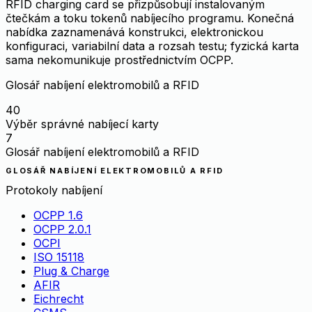
RFID charging card se přizpůsobují instalovaným
čtečkám a toku tokenů nabíjecího programu. Konečná
nabídka zaznamenává konstrukci, elektronickou
konfiguraci, variabilní data a rozsah testu; fyzická karta
sama nekomunikuje prostřednictvím OCPP.
Glosář nabíjení elektromobilů a RFID
40
Výběr správné nabíjecí karty
7
Glosář nabíjení elektromobilů a RFID
GLOSÁŘ NABÍJENÍ ELEKTROMOBILŮ A RFID
Protokoly nabíjení
OCPP 1.6
OCPP 2.0.1
OCPI
ISO 15118
Plug & Charge
AFIR
Eichrecht