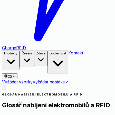
Charge
RFID
Kontakt
Produkty
Řešení
Zdroje
Společnost
CS
Vyžádat vzorky
Vyžádat nabídku
↗
GLOSÁŘ NABÍJENÍ ELEKTROMOBILŮ A RFID
Glosář nabíjení elektromobilů a RFID