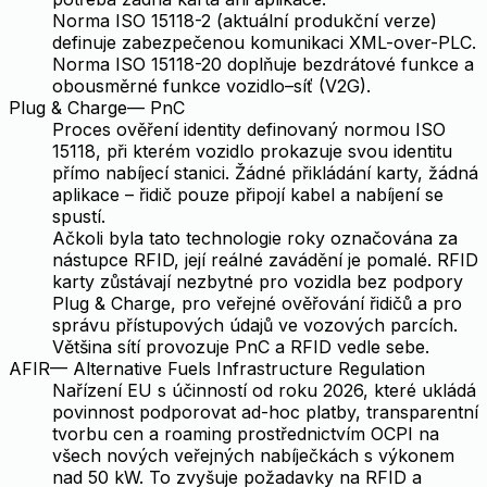
Norma ISO 15118-2 (aktuální produkční verze)
definuje zabezpečenou komunikaci XML-over-PLC.
Norma ISO 15118-20 doplňuje bezdrátové funkce a
obousměrné funkce vozidlo–síť (V2G).
Plug & Charge
—
PnC
Proces ověření identity definovaný normou ISO
15118, při kterém vozidlo prokazuje svou identitu
přímo nabíjecí stanici. Žádné přikládání karty, žádná
aplikace – řidič pouze připojí kabel a nabíjení se
spustí.
Ačkoli byla tato technologie roky označována za
nástupce RFID, její reálné zavádění je pomalé. RFID
karty zůstávají nezbytné pro vozidla bez podpory
Plug & Charge, pro veřejné ověřování řidičů a pro
správu přístupových údajů ve vozových parcích.
Většina sítí provozuje PnC a RFID vedle sebe.
AFIR
—
Alternative Fuels Infrastructure Regulation
Nařízení EU s účinností od roku 2026, které ukládá
povinnost podporovat ad-hoc platby, transparentní
tvorbu cen a roaming prostřednictvím OCPI na
všech nových veřejných nabíječkách s výkonem
nad 50 kW. To zvyšuje požadavky na RFID a