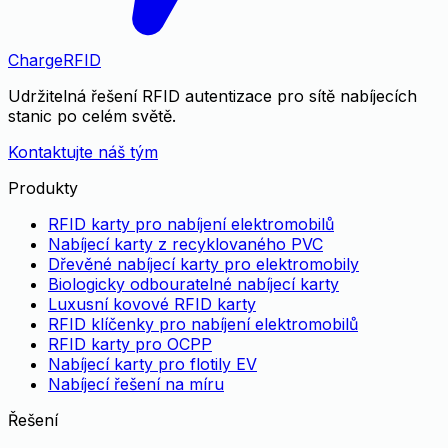
Charge
RFID
Udržitelná řešení RFID autentizace pro sítě nabíjecích
stanic po celém světě.
Kontaktujte náš tým
Produkty
RFID karty pro nabíjení elektromobilů
Nabíjecí karty z recyklovaného PVC
Dřevěné nabíjecí karty pro elektromobily
Biologicky odbouratelné nabíjecí karty
Luxusní kovové RFID karty
RFID klíčenky pro nabíjení elektromobilů
RFID karty pro OCPP
Nabíjecí karty pro flotily EV
Nabíjecí řešení na míru
Řešení