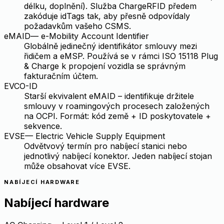
délku, doplnění). Služba ChargeRFID předem
zakóduje idTags tak, aby přesně odpovídaly
požadavkům vašeho CSMS.
eMAID
—
e-Mobility Account Identifier
Globálně jedinečný identifikátor smlouvy mezi
řidičem a eMSP. Používá se v rámci ISO 15118 Plug
& Charge k propojení vozidla se správným
fakturačním účtem.
EVCO-ID
Starší ekvivalent eMAID – identifikuje držitele
smlouvy v roamingových procesech založených
na OCPI. Formát: kód země + ID poskytovatele +
sekvence.
EVSE
—
Electric Vehicle Supply Equipment
Odvětvový termín pro nabíjecí stanici nebo
jednotlivý nabíjecí konektor. Jeden nabíjecí stojan
může obsahovat více EVSE.
NABÍJECÍ HARDWARE
Nabíjecí hardware