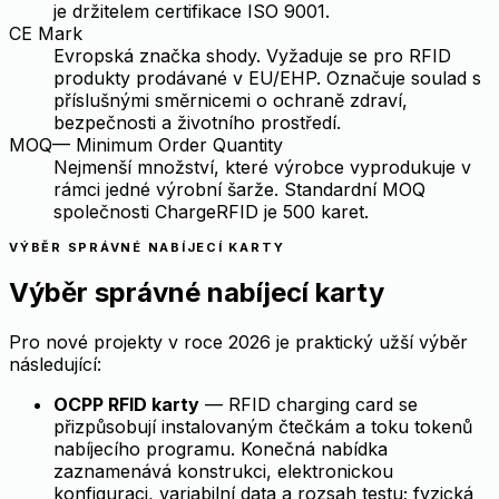
je držitelem certifikace ISO 9001.
CE Mark
Evropská značka shody. Vyžaduje se pro RFID
produkty prodávané v EU/EHP. Označuje soulad s
příslušnými směrnicemi o ochraně zdraví,
bezpečnosti a životního prostředí.
MOQ
—
Minimum Order Quantity
Nejmenší množství, které výrobce vyprodukuje v
rámci jedné výrobní šarže. Standardní MOQ
společnosti ChargeRFID je 500 karet.
VÝBĚR SPRÁVNÉ NABÍJECÍ KARTY
Výběr správné nabíjecí karty
Pro nové projekty v roce 2026 je praktický užší výběr
následující:
OCPP RFID karty
— RFID charging card se
přizpůsobují instalovaným čtečkám a toku tokenů
nabíjecího programu. Konečná nabídka
zaznamenává konstrukci, elektronickou
konfiguraci, variabilní data a rozsah testu; fyzická