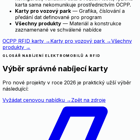
karta sama nekomunikuje prostřednictvím OCPP.
Karty pro vozový park
— Grafika, číslování a
předání dat definované pro program
Všechny produkty
— Materiál a konstrukce
zaznamenané ve schválené nabídce
OCPP RFID karty →
Karty pro vozový park →
Všechny
produkty →
GLOSÁŘ NABÍJENÍ ELEKTROMOBILŮ A RFID
Výběr správné nabíjecí karty
Pro nové projekty v roce 2026 je praktický užší výběr
následující:
Vyžádat cenovou nabídku
→
Zpět na zdroje