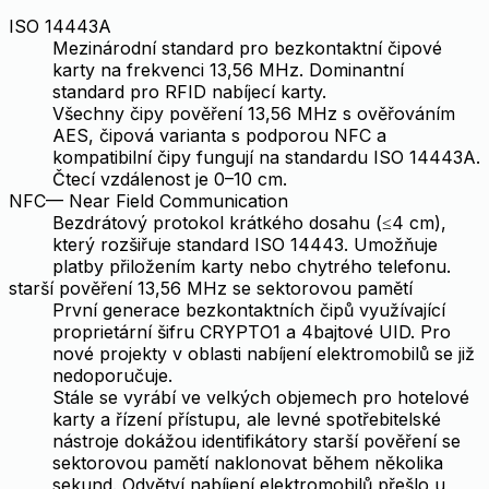
ISO 14443A
Mezinárodní standard pro bezkontaktní čipové
karty na frekvenci 13,56 MHz. Dominantní
standard pro RFID nabíjecí karty.
Všechny čipy pověření 13,56 MHz s ověřováním
AES, čipová varianta s podporou NFC a
kompatibilní čipy fungují na standardu ISO 14443A.
Čtecí vzdálenost je 0–10 cm.
NFC
—
Near Field Communication
Bezdrátový protokol krátkého dosahu (≤4 cm),
který rozšiřuje standard ISO 14443. Umožňuje
platby přiložením karty nebo chytrého telefonu.
starší pověření 13,56 MHz se sektorovou pamětí
První generace bezkontaktních čipů využívající
proprietární šifru CRYPTO1 a 4bajtové UID. Pro
nové projekty v oblasti nabíjení elektromobilů se již
nedoporučuje.
Stále se vyrábí ve velkých objemech pro hotelové
karty a řízení přístupu, ale levné spotřebitelské
nástroje dokážou identifikátory starší pověření se
sektorovou pamětí naklonovat během několika
sekund. Odvětví nabíjení elektromobilů přešlo u